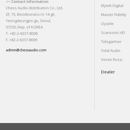
<<
Contact Information
Mytek Digital
Chess Audio distribution Co., Ltd.
2F, 15, Beodeunaru-ro 14-gil,
Master Fidelity
Yeongdeungpo-gu, Seoul,
Oyaide
07230, Rep. of KOREA
Scansonic HD
T. +82-2-6337-8008
F. +82-2-6337-8009
Telegartner
admin@chessaudio.com
Tidal Audio
Vinnie Rossi
Dealer