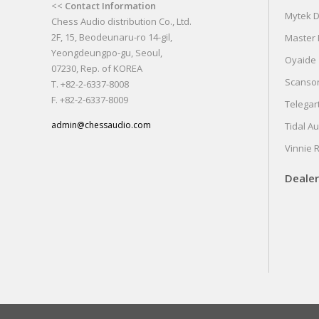
<<
Contact Information
Mytek Di
Chess Audio distribution Co., Ltd.
2F, 15, Beodeunaru-ro 14-gil,
Master F
Yeongdeungpo-gu, Seoul,
Oyaide
07230, Rep. of KOREA
Scanso
T. +82-2-6337-8008
F. +82-2-6337-8009
Telegar
admin@chessaudio.com
Tidal A
Vinnie 
Dealer