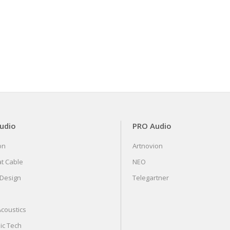
Audio
PRO Audio
on
Artnovion
at Cable
NEO
 Design
Telegartner
coustics
ic Tech