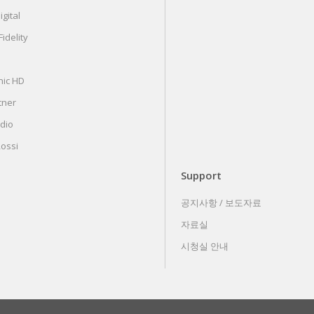
gital
idelity
nic HD
tner
udio
Rossi
Support
공지사항 / 보도자료
자료실
시청실 안내