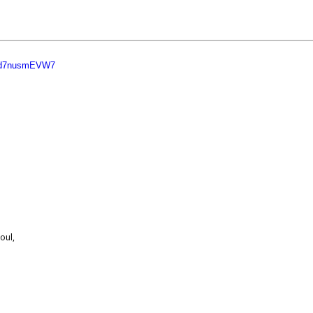
Rcd7nusmEVW7
oul,