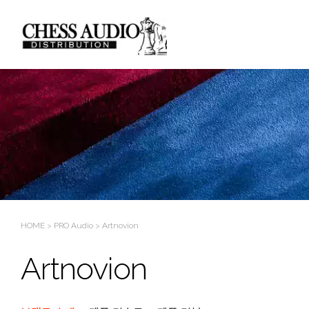
HOME
>
PRO Audio
>
Artnovion
Artnovion