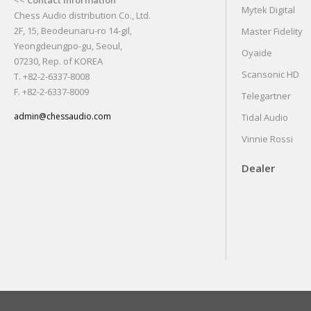
<<
Contact Information
Mytek Digital
Chess Audio distribution Co., Ltd.
2F, 15, Beodeunaru-ro 14-gil,
Master Fidelity
Yeongdeungpo-gu, Seoul,
Oyaide
07230, Rep. of KOREA
Scansonic HD
T. +82-2-6337-8008
F. +82-2-6337-8009
Telegartner
admin@chessaudio.com
Tidal Audio
Vinnie Rossi
Dealer