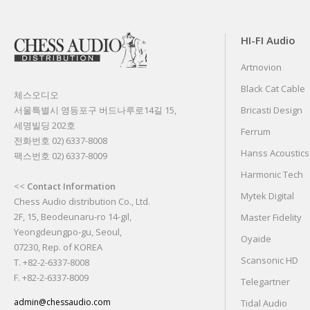
HI-FI Audio
Artnovion
Black Cat Cable
체스오디오
서울특별시 영등포구 버드나루로14길 15,
Bricasti Design
세명빌딩 202호
Ferrum
전화번호 02) 6337-8008
Hanss Acoustics
팩스번호 02) 6337-8009
Harmonic Tech
<<
Contact Information
Mytek Digital
Chess Audio distribution Co., Ltd.
2F, 15, Beodeunaru-ro 14-gil,
Master Fidelity
Yeongdeungpo-gu, Seoul,
Oyaide
07230, Rep. of KOREA
Scansonic HD
T. +82-2-6337-8008
F. +82-2-6337-8009
Telegartner
admin@chessaudio.com
Tidal Audio